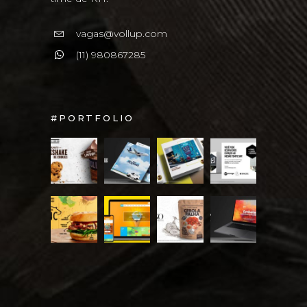
vagas@vollup.com
(11) 980867285
#PORTFOLIO