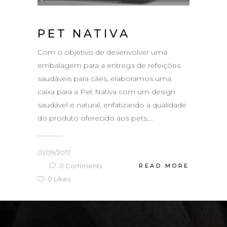
PET NATIVA
Com o objetivo de desenvolver uma
embalagem para a entrega de refeições
saudáveis para cães, elaboramos uma
caixa para a Pet Nativa com um design
saudável e natural, enfatizando a qualidade
do produto oferecido aos pets....
01/09/2017
0
Comments
READ MORE
0
Likes