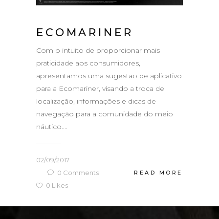
ECOMARINER
Com o intuito de proporcionar mais
praticidade aos consumidores,
apresentamos uma sugestão de aplicativo
para a Ecomariner, visando a troca de
localização, informações e dicas de
navegação para a comunidade do meio
náutico....
02/09/2017
0
Comments
READ MORE
0
Likes