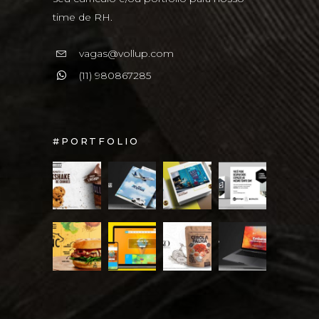
time de RH.
vagas@vollup.com
(11) 980867285
#PORTFOLIO