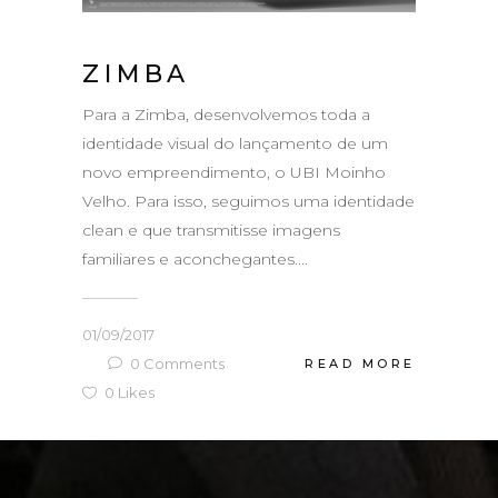
ZIMBA
Para a Zimba, desenvolvemos toda a
identidade visual do lançamento de um
novo empreendimento, o UBI Moinho
Velho. Para isso, seguimos uma identidade
clean e que transmitisse imagens
familiares e aconchegantes....
01/09/2017
0
Comments
READ MORE
0
Likes