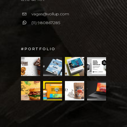
vagas@vollup.com
(11) 980867285
#PORTFOLIO