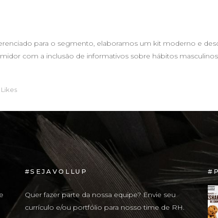
iferenciado para o segmento, elaboramos um kit moderno e de
dor com a inclusão de informativos sobre hábitos masculinos e 
Likes
#SEJAVOLLUP
#
e
Quer fazer parte da nossa equipe? Envie seu
currículo e/ou portfólio para nosso time de RH.