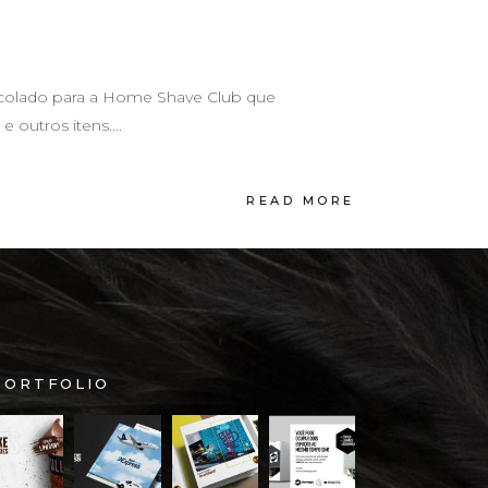
scolado para a Home Shave Club que
outros itens....
READ MORE
PORTFOLIO