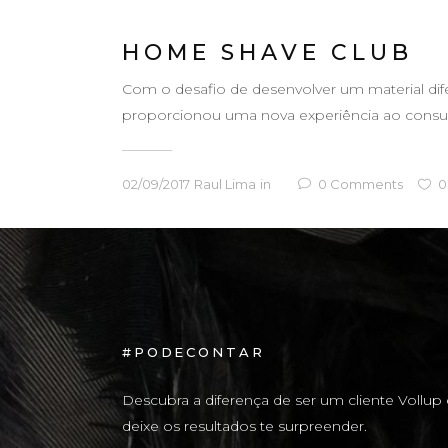
HOME SHAVE CLUB
Com o desafio de desenvolver um material d
proporcionou uma nova experiência ao consumi
02/09/2017
Raul Lima
in
0
Comments
0
#PODECONTAR
Descubra a diferença de ser um cliente Vollup 
deixe os resultados te surpreender.