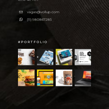
vagas@vollup.com
(11) 980867285
#PORTFOLIO