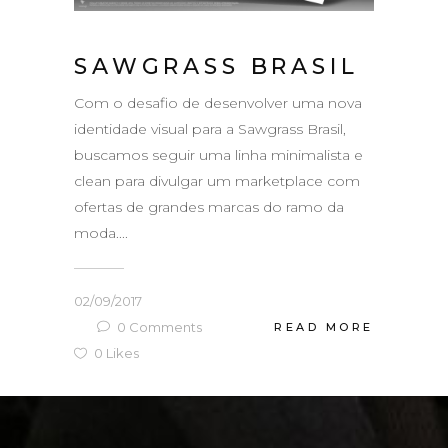
SAWGRASS BRASIL
Com o desafio de desenvolver uma nova
identidade visual para a Sawgrass Brasil,
buscamos seguir uma linha minimalista e
clean para divulgar um marketplace com
ofertas de grandes marcas do ramo da
moda....
02/09/2017
0
Comments
READ MORE
0
Likes