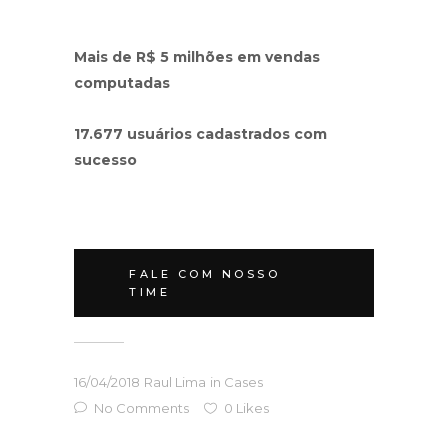
Mais de R$ 5 milhões em vendas
computadas
17.677 usuários cadastrados com
sucesso
FALE COM NOSSO
TIME
16/04/2018
Raul Lima
in
Cases
No Comments
0
Likes