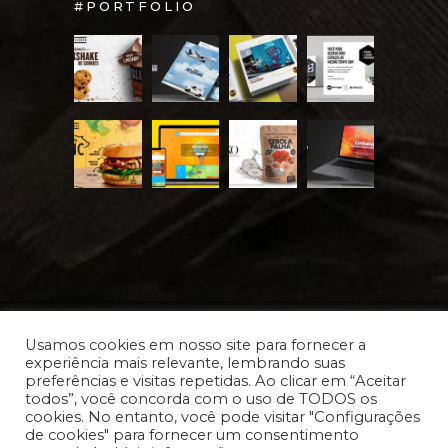
#PORTFOLIO
Usamos cookies em nosso site para fornecer a
experiência mais relevante, lembrando suas
preferências e visitas repetidas. Ao clicar em “Aceitar
Desde 2012 © Vollup.com
| Todos os direitos
todos”, você concorda com o uso de TODOS os
cookies. No entanto, você pode visitar "Configurações
reservados.
de cookies" para fornecer um consentimento