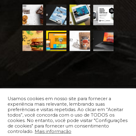
Usamos cookies em nosso site para fornecer a
experiência mais relevante, lembrando suas
preferências e visitas repetidas. Ao clicar em “Aceitar
Desde 2012 © Vollup.com
| Todos os direitos
todos”, você concorda com o uso de TODOS os
cookies. No entanto, você pode visitar "Configurações
reservados.
de cookies" para fornecer um consentimento
controlado.
Mais informação
INSTAGRAM
FACEBOOK