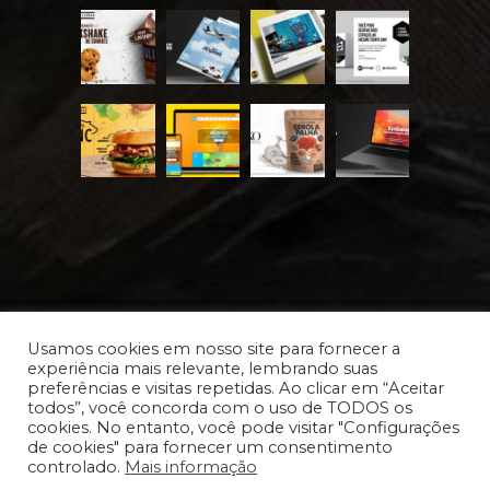
Usamos cookies em nosso site para fornecer a
experiência mais relevante, lembrando suas
preferências e visitas repetidas. Ao clicar em “Aceitar
Desde 2012 © Vollup.com
| Todos os direitos
todos”, você concorda com o uso de TODOS os
cookies. No entanto, você pode visitar "Configurações
reservados.
de cookies" para fornecer um consentimento
controlado.
Mais informação
INSTAGRAM
FACEBOOK