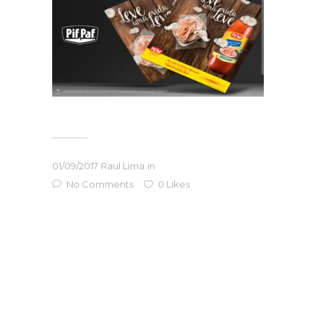
01/09/2017
Raul Lima
in
No Comments
0
Likes