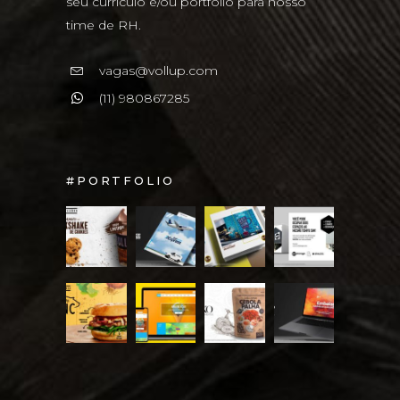
seu currículo e/ou portfólio para nosso
time de RH.
vagas@vollup.com
(11) 980867285
#PORTFOLIO