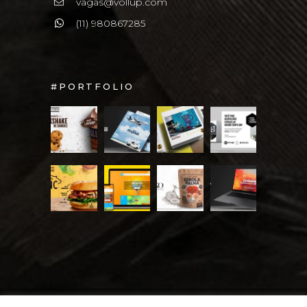
vagas@vollup.com
(11) 980867285
#PORTFOLIO