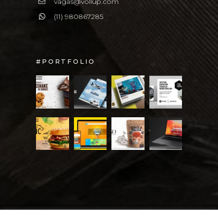
vagas@vollup.com
(11) 980867285
#PORTFOLIO