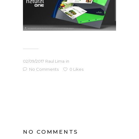
02/09/2017
Raul Lima
in
No Comments
0
Likes
NO COMMENTS