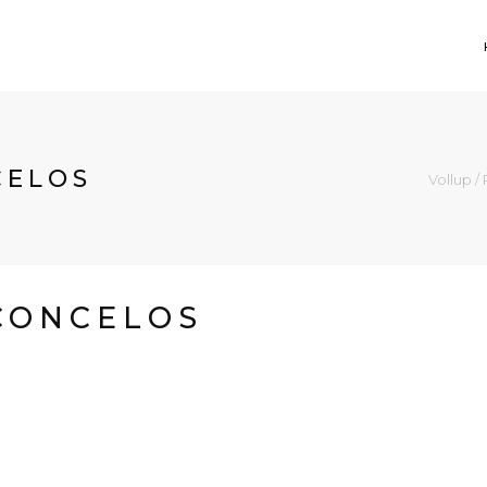
CELOS
Vollup
/
SCONCELOS