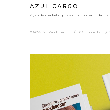
AZUL CARGO
Ação de marketing para o público-alvo da marca
03/07/2020
Raul Lima
in
0
Comments