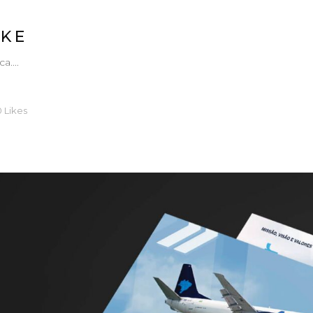
AKE
....
0
Likes