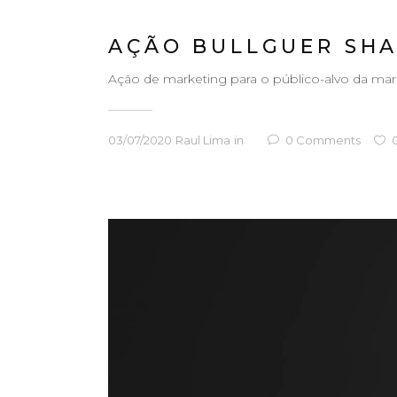
AÇÃO BULLGUER SH
Ação de marketing para o público-alvo da marca
03/07/2020
Raul Lima
in
0
Comments