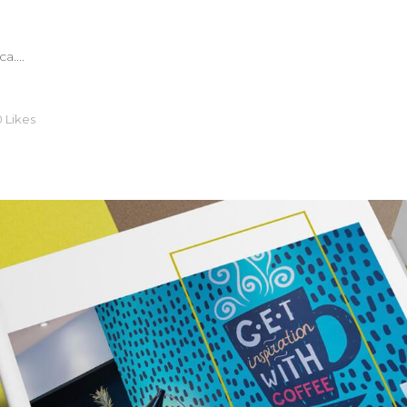
....
0
Likes