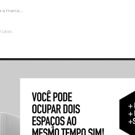
a marca....
0
Likes